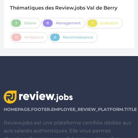
Thématiques des Review.jobs Val de Berry
3
Salaire
8
Management
11
Evolution
11
Ambiance
6
Reconnaissance
HOMEPAGE.FOOTER.EMPLOYEE_REVIEW_PLATFORM.TITLE
Review.jobs est une plateforme certifiée dédiée aux
avis salariés authentiques. Elle vous permet