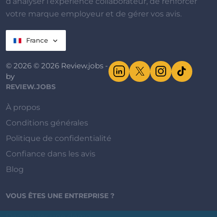
d’analyser l’expérience collaborateur, de renforcer
votre marque employeur et de gérer vos avis.
France
© 2026 © 2026 Review.jobs -
by
REVIEW.JOBS
À propos
Conditions générales
Politique de confidentialité
Confiance dans les avis
Blog
VOUS ÊTES UNE ENTREPRISE ?
Demander une démo