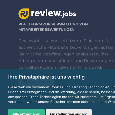
PLATTFORM ZUR VERWALTUNG VON
MITARBEITERBEWERTUNGEN
Review.jobs ist eine zertifizierte Plattform für
authentische Mitarbeiterbewertungen, auf der
Sie Mitarbeitererfahrungen analysieren, Ihre
Arbeitgebermarke stärken und Bewertungen
verwalten können - alles mit Hilfe von KI.
Ihre Privatsphäre ist uns wichtig
Germany
Diese Website verwendet Cookies und Targeting Technologien, um
Erlebnis zu ermöglichen und die Werbung, die Sie sehen, besser a
© 2026 © Review.jobs von
anzupassen. Diese Technologien nutzen wir außerdem, um Ergeb
Custplace
verstehen, woher unsere Besucher kommen oder um unsere Websi
Alle akzeptieren
Einstellungen ändern