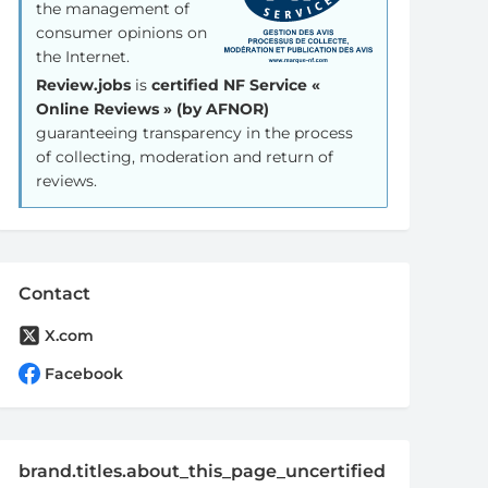
the management of
consumer opinions on
the Internet.
Review.jobs
is
certified NF Service «
Online Reviews » (by AFNOR)
guaranteeing transparency in the process
of collecting, moderation and return of
reviews.
Contact
X.com
Facebook
brand.titles.about_this_page_uncertified