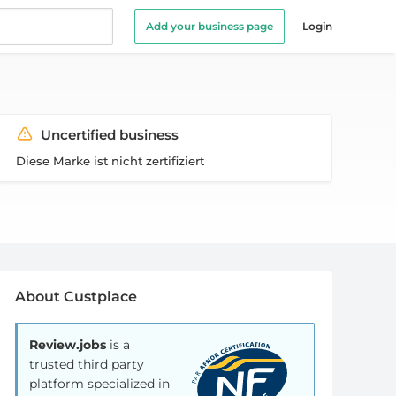
Add your business page
Login
Uncertified business
Diese Marke ist nicht zertifiziert
About Custplace
Review.jobs
is a
trusted third party
platform specialized in