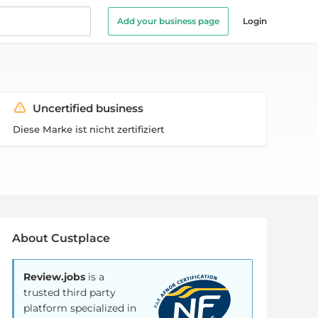
Add your business page
Login
Uncertified business
Diese Marke ist nicht zertifiziert
About Custplace
Review.jobs
is a
trusted third party
platform specialized in