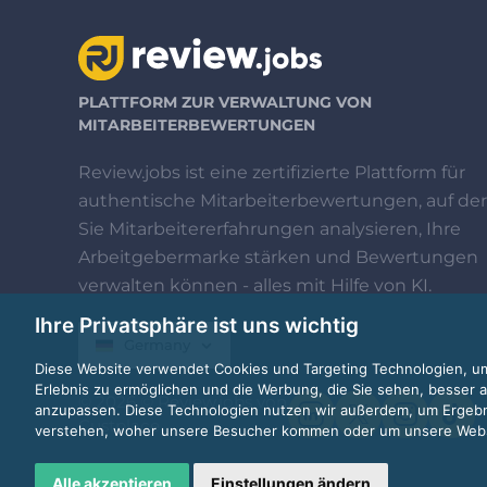
PLATTFORM ZUR VERWALTUNG VON
MITARBEITERBEWERTUNGEN
Review.jobs ist eine zertifizierte Plattform für
authentische Mitarbeiterbewertungen, auf der
Sie Mitarbeitererfahrungen analysieren, Ihre
Arbeitgebermarke stärken und Bewertungen
verwalten können - alles mit Hilfe von KI.
Ihre Privatsphäre ist uns wichtig
Germany
Diese Website verwendet Cookies und Targeting Technologien, um
Erlebnis zu ermöglichen und die Werbung, die Sie sehen, besser a
© 2026 © Review.jobs von
anzupassen. Diese Technologien nutzen wir außerdem, um Ergeb
Custplace
verstehen, woher unsere Besucher kommen oder um unsere Websi
Alle akzeptieren
Einstellungen ändern