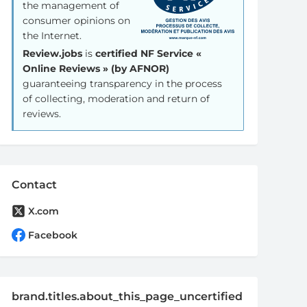
the management of
consumer opinions on
the Internet.
Review.jobs
is
certified NF Service «
Online Reviews » (by AFNOR)
guaranteeing transparency in the process
of collecting, moderation and return of
reviews.
Contact
X.com
Facebook
brand.titles.about_this_page_uncertified