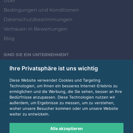
Über
Bedingungen und Konditionen
Datenschutzbestimmungen
Vertrauen in Bewertungen
Blog
SIND SIE EIN UNTERNEHMEN?
Review.jobs für Unternehmen
Ihre Privatsphäre ist uns wichtig
Erstellen oder beanspruchen Sie Ihre
Diese Website verwendet Cookies und Targeting
Unternehmensseite
Technologien, um Ihnen ein besseres Internet-Erlebnis zu
ermöglichen und die Werbung, die Sie sehen, besser an Ihre
Bedürfnisse anzupassen. Diese Technologien nutzen wir
SIND SIE EIN MITARBEITER?
außerdem, um Ergebnisse zu messen, um zu verstehen,
woher unsere Besucher kommen oder um unsere Website
Anmelden / Registrieren
weiter zu entwickeln.
Kategorien und Auflistungen
Alle akzeptieren