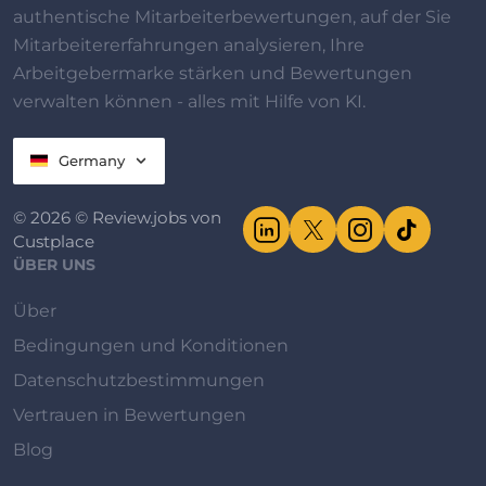
authentische Mitarbeiterbewertungen, auf der Sie
Mitarbeitererfahrungen analysieren, Ihre
Arbeitgebermarke stärken und Bewertungen
verwalten können - alles mit Hilfe von KI.
Germany
© 2026 © Review.jobs von
Custplace
ÜBER UNS
Über
Bedingungen und Konditionen
Datenschutzbestimmungen
Vertrauen in Bewertungen
Blog