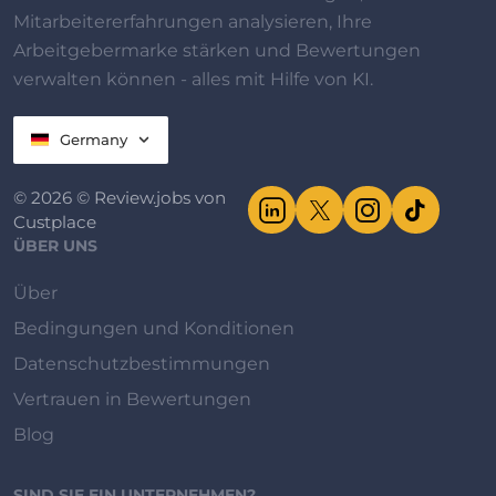
Mitarbeitererfahrungen analysieren, Ihre
Arbeitgebermarke stärken und Bewertungen
verwalten können - alles mit Hilfe von KI.
Germany
© 2026 © Review.jobs von
Custplace
ÜBER UNS
Über
Bedingungen und Konditionen
Datenschutzbestimmungen
Vertrauen in Bewertungen
Blog
SIND SIE EIN UNTERNEHMEN?