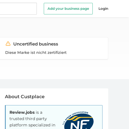
Add your business page
Login
Uncertified business
Diese Marke ist nicht zertifiziert
About Custplace
Review.jobs
is a
trusted third party
platform specialized in