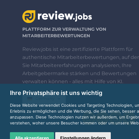
PLATTFORM ZUR VERWALTUNG VON
MITARBEITERBEWERTUNGEN
Review.jobs ist eine zertifizierte Plattform für
authentische Mitarbeiterbewertungen, auf der
Sie Mitarbeitererfahrungen analysieren, Ihre
Arbeitgebermarke stärken und Bewertungen
verwalten können - alles mit Hilfe von KI.
Ihre Privatsphäre ist uns wichtig
Germany
Diese Website verwendet Cookies und Targeting Technologien, um
Erlebnis zu ermöglichen und die Werbung, die Sie sehen, besser a
© 2026 © Review.jobs von
anzupassen. Diese Technologien nutzen wir außerdem, um Ergeb
Custplace
verstehen, woher unsere Besucher kommen oder um unsere Websi
Alle akzeptieren
Einstellungen ändern