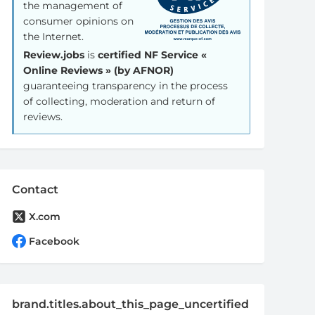
the management of
consumer opinions on
the Internet.
Review.jobs
is
certified NF Service «
Online Reviews » (by AFNOR)
guaranteeing transparency in the process
of collecting, moderation and return of
reviews.
Contact
X.com
Facebook
brand.titles.about_this_page_uncertified