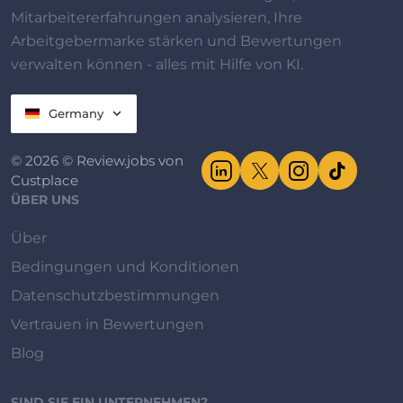
Mitarbeitererfahrungen analysieren, Ihre
Arbeitgebermarke stärken und Bewertungen
verwalten können - alles mit Hilfe von KI.
Germany
© 2026 © Review.jobs von
Custplace
ÜBER UNS
Über
Bedingungen und Konditionen
Datenschutzbestimmungen
Vertrauen in Bewertungen
Blog
SIND SIE EIN UNTERNEHMEN?