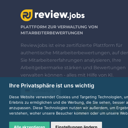
PLATTFORM ZUR VERWALTUNG VON
MITARBEITERBEWERTUNGEN
Review.jobs ist eine zertifizierte Plattform für
authentische Mitarbeiterbewertungen, auf der
Sie Mitarbeitererfahrungen analysieren, Ihre
Arbeitgebermarke stärken und Bewertungen
verwalten können - alles mit Hilfe von KI.
Ihre Privatsphäre ist uns wichtig
Germany
Diese Website verwendet Cookies und Targeting Technologien, um
Erlebnis zu ermöglichen und die Werbung, die Sie sehen, besser a
© 2026 © Review.jobs von
anzupassen. Diese Technologien nutzen wir außerdem, um Ergeb
Custplace
verstehen, woher unsere Besucher kommen oder um unsere Websi
Alle akzeptieren
Einstellungen ändern