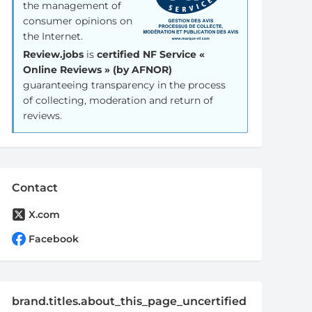
the management of
consumer opinions on
the Internet.
Review.jobs
is
certified NF Service «
Online Reviews » (by AFNOR)
guaranteeing transparency in the process
of collecting, moderation and return of
reviews.
Contact
X.com
Facebook
brand.titles.about_this_page_uncertified