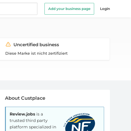
Add your business page
Login
Uncertified business
Diese Marke ist nicht zertifiziert
About Custplace
Review.jobs
is a
trusted third party
platform specialized in