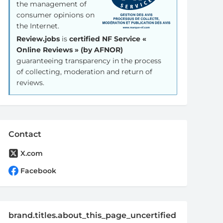
the management of
consumer opinions on
the Internet.
Review.jobs
is
certified NF Service «
Online Reviews » (by AFNOR)
guaranteeing transparency in the process
of collecting, moderation and return of
reviews.
Contact
X.com
Facebook
brand.titles.about_this_page_uncertified