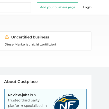
Add your business page
Login
Uncertified business
Diese Marke ist nicht zertifiziert
About Custplace
Review.jobs
is a
trusted third party
platform specialized in