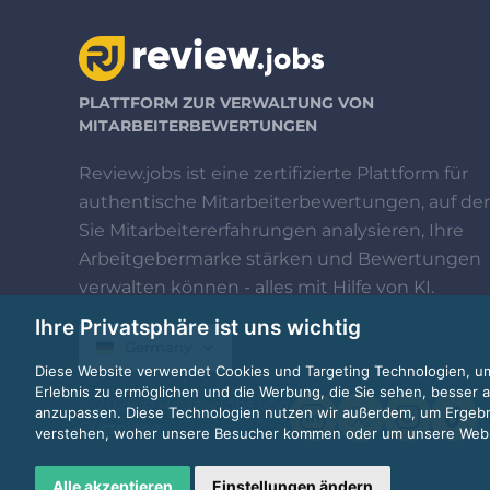
PLATTFORM ZUR VERWALTUNG VON
MITARBEITERBEWERTUNGEN
Review.jobs ist eine zertifizierte Plattform für
authentische Mitarbeiterbewertungen, auf der
Sie Mitarbeitererfahrungen analysieren, Ihre
Arbeitgebermarke stärken und Bewertungen
verwalten können - alles mit Hilfe von KI.
Ihre Privatsphäre ist uns wichtig
Germany
Diese Website verwendet Cookies und Targeting Technologien, um
Erlebnis zu ermöglichen und die Werbung, die Sie sehen, besser a
© 2026 © Review.jobs von
anzupassen. Diese Technologien nutzen wir außerdem, um Ergeb
Custplace
verstehen, woher unsere Besucher kommen oder um unsere Websi
Alle akzeptieren
Einstellungen ändern