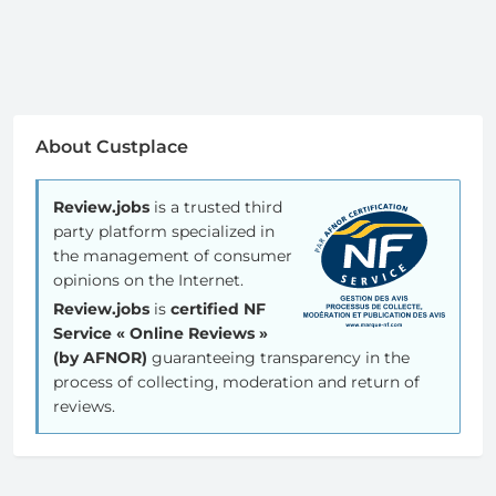
About Custplace
Review.jobs
is a trusted third
party platform specialized in
the management of consumer
opinions on the Internet.
Review.jobs
is
certified NF
Service « Online Reviews »
(by AFNOR)
guaranteeing transparency in the
process of collecting, moderation and return of
reviews.