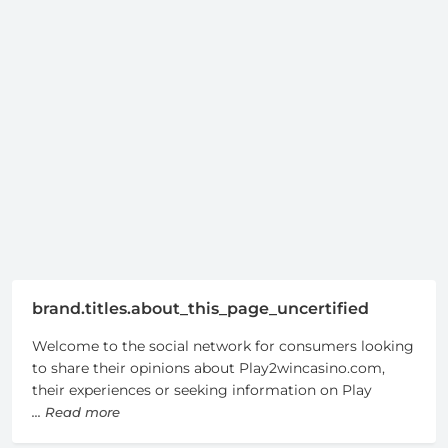
brand.titles.about_this_page_uncertified
Welcome to the social network for consumers looking
to share their opinions about Play2wincasino.com,
their experiences or seeking information on Play
... Read more