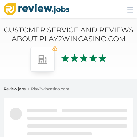
CUSTOMER SERVICE AND REVIEWS
ABOUT PLAY2WINCASINO.COM
Review.jobs
Play2wincasino.com