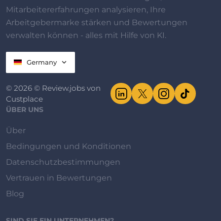
Mitarbeitererfahrungen analysieren, Ihre
Arbeitgebermarke stärken und Bewertungen
verwalten können - alles mit Hilfe von KI.
Germany
© 2026 © Review.jobs von
Custplace
ÜBER UNS
Über
Bedingungen und Konditionen
Datenschutzbestimmungen
Vertrauen in Bewertungen
Blog
SIND SIE EIN UNTERNEHMEN?