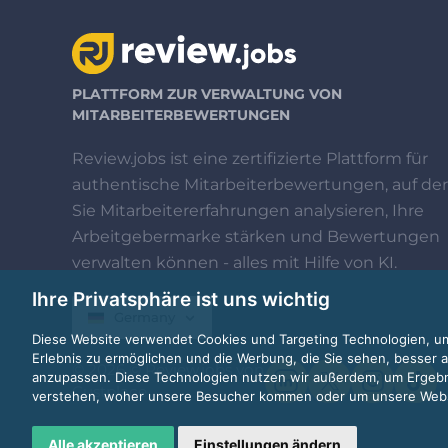
PLATTFORM ZUR VERWALTUNG VON
MITARBEITERBEWERTUNGEN
Review.jobs ist eine zertifizierte Plattform für
authentische Mitarbeiterbewertungen, auf der
Sie Mitarbeitererfahrungen analysieren, Ihre
Arbeitgebermarke stärken und Bewertungen
verwalten können - alles mit Hilfe von KI.
Ihre Privatsphäre ist uns wichtig
Germany
Diese Website verwendet Cookies und Targeting Technologien, um
Erlebnis zu ermöglichen und die Werbung, die Sie sehen, besser a
© 2026 © Review.jobs von
anzupassen. Diese Technologien nutzen wir außerdem, um Ergeb
Custplace
verstehen, woher unsere Besucher kommen oder um unsere Websi
Alle akzeptieren
Einstellungen ändern