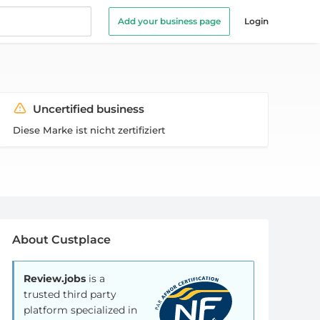
Add your business page
Login
Uncertified business
Diese Marke ist nicht zertifiziert
About Custplace
Review.jobs
is a
trusted third party
platform specialized in