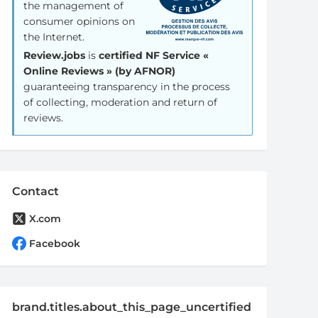
the management of
consumer opinions on
the Internet.
Review.jobs
is
certified NF Service «
Online Reviews » (by AFNOR)
guaranteeing transparency in the process
of collecting, moderation and return of
reviews.
Contact
X.com
Facebook
brand.titles.about_this_page_uncertified