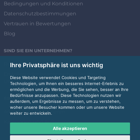
Bedingungen und Konditionen
Datenschutzbestimmungen
Vertrauen in Bewertungen
Blog
SIND SIE EIN UNTERNEHMEN?
Review.jobs für Unternehmen
Ihre Privatsphäre ist uns wichtig
Erstellen oder beanspruchen Sie Ihre
Diese Website verwendet Cookies und Targeting
Unternehmensseite
Technologien, um Ihnen ein besseres Internet-Erlebnis zu
ermöglichen und die Werbung, die Sie sehen, besser an Ihre
Bedürfnisse anzupassen. Diese Technologien nutzen wir
SIND SIE EIN MITARBEITER?
außerdem, um Ergebnisse zu messen, um zu verstehen,
woher unsere Besucher kommen oder um unsere Website
Anmelden / Registrieren
weiter zu entwickeln.
Kategorien und Auflistungen
Alle akzeptieren