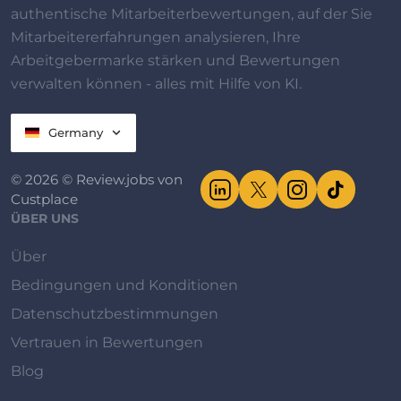
authentische Mitarbeiterbewertungen, auf der Sie
Mitarbeitererfahrungen analysieren, Ihre
Arbeitgebermarke stärken und Bewertungen
verwalten können - alles mit Hilfe von KI.
Germany
© 2026 © Review.jobs von
Custplace
ÜBER UNS
Über
Bedingungen und Konditionen
Datenschutzbestimmungen
Vertrauen in Bewertungen
Blog