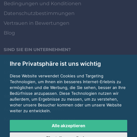
Bedingungen und Konditionen
Datenschutzbestimmungen
Vertrauen in Bewertungen
Blog
SIND SIE EIN UNTERNEHMEN?
Review.jobs für Unternehmen
Ihre Privatsphäre ist uns wichtig
Erstellen oder beanspruchen Sie Ihre
Diese Website verwendet Cookies und Targeting
Unternehmensseite
Technologien, um Ihnen ein besseres Internet-Erlebnis zu
ermöglichen und die Werbung, die Sie sehen, besser an Ihre
Bedürfnisse anzupassen. Diese Technologien nutzen wir
SIND SIE EIN MITARBEITER?
außerdem, um Ergebnisse zu messen, um zu verstehen,
woher unsere Besucher kommen oder um unsere Website
Anmelden / Registrieren
weiter zu entwickeln.
Kategorien und Auflistungen
Alle akzeptieren