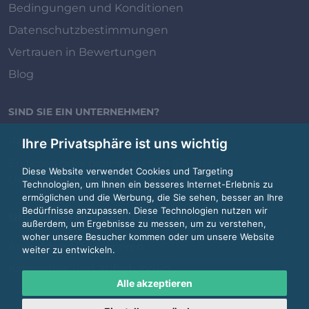
Bedingungen und Konditionen
Datenschutzbestimmungen
Vertrauen in Bewertungen
Blog
SIND SIE EIN UNTERNEHMEN?
Review.jobs für Unternehmen
Ihre Privatsphäre ist uns wichtig
Erstellen oder beanspruchen Sie Ihre
Diese Website verwendet Cookies und Targeting
Unternehmensseite
Technologien, um Ihnen ein besseres Internet-Erlebnis zu
ermöglichen und die Werbung, die Sie sehen, besser an Ihre
Bedürfnisse anzupassen. Diese Technologien nutzen wir
SIND SIE EIN MITARBEITER?
außerdem, um Ergebnisse zu messen, um zu verstehen,
woher unsere Besucher kommen oder um unsere Website
Anmelden / Registrieren
weiter zu entwickeln.
Kategorien und Auflistungen
Alle akzeptieren