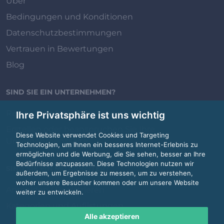
Über
Bedingungen und Konditionen
Datenschutzbestimmungen
Vertrauen in Bewertungen
Blog
SIND SIE EIN UNTERNEHMEN?
Review.jobs für Unternehmen
Ihre Privatsphäre ist uns wichtig
Erstellen oder beanspruchen Sie Ihre
Diese Website verwendet Cookies und Targeting
Unternehmensseite
Technologien, um Ihnen ein besseres Internet-Erlebnis zu
ermöglichen und die Werbung, die Sie sehen, besser an Ihre
Bedürfnisse anzupassen. Diese Technologien nutzen wir
SIND SIE EIN MITARBEITER?
außerdem, um Ergebnisse zu messen, um zu verstehen,
woher unsere Besucher kommen oder um unsere Website
Anmelden / Registrieren
weiter zu entwickeln.
Kategorien und Auflistungen
Alle akzeptieren