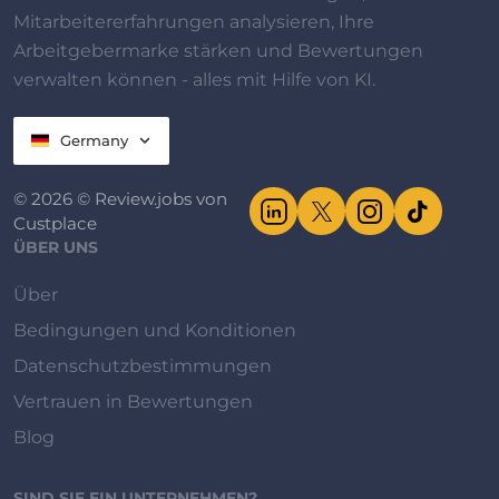
Mitarbeitererfahrungen analysieren, Ihre
Arbeitgebermarke stärken und Bewertungen
verwalten können - alles mit Hilfe von KI.
Germany
© 2026 © Review.jobs von
Custplace
ÜBER UNS
Über
Bedingungen und Konditionen
Datenschutzbestimmungen
Vertrauen in Bewertungen
Blog
SIND SIE EIN UNTERNEHMEN?