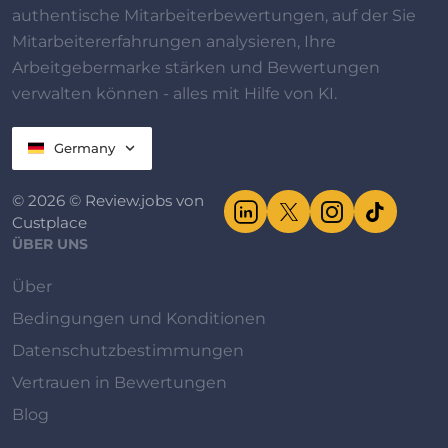
authentische Mitarbeiterbewertungen, auf der Sie
Mitarbeitererfahrungen analysieren, Ihre
Arbeitgebermarke stärken und Bewertungen
verwalten können - alles mit Hilfe von KI.
Germany
© 2026 © Review.jobs von
Custplace
ÜBER UNS
Über
Bedingungen und Konditionen
Datenschutzbestimmungen
Vertrauen in Bewertungen
Blog