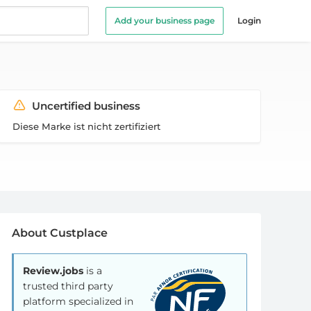
Add your business page
Login
Uncertified business
Diese Marke ist nicht zertifiziert
About Custplace
Review.jobs
is a
trusted third party
platform specialized in