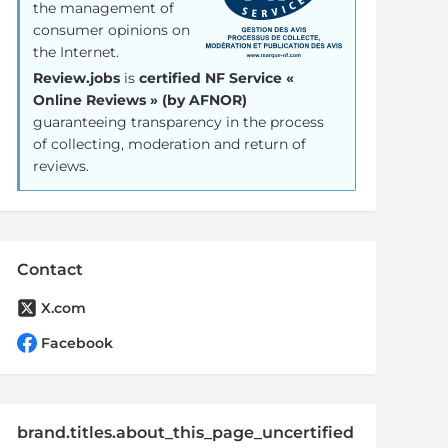
the management of
consumer opinions on
the Internet.
Review.jobs
is
certified NF Service «
Online Reviews » (by AFNOR)
guaranteeing transparency in the process
of collecting, moderation and return of
reviews.
Contact
X.com
Facebook
brand.titles.about_this_page_uncertified