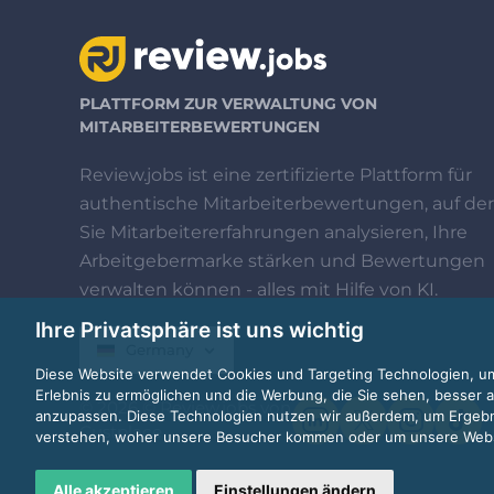
PLATTFORM ZUR VERWALTUNG VON
MITARBEITERBEWERTUNGEN
Review.jobs ist eine zertifizierte Plattform für
authentische Mitarbeiterbewertungen, auf der
Sie Mitarbeitererfahrungen analysieren, Ihre
Arbeitgebermarke stärken und Bewertungen
verwalten können - alles mit Hilfe von KI.
Ihre Privatsphäre ist uns wichtig
Germany
Diese Website verwendet Cookies und Targeting Technologien, um
Erlebnis zu ermöglichen und die Werbung, die Sie sehen, besser a
© 2026 © Review.jobs von
anzupassen. Diese Technologien nutzen wir außerdem, um Ergeb
Custplace
verstehen, woher unsere Besucher kommen oder um unsere Websi
Alle akzeptieren
Einstellungen ändern