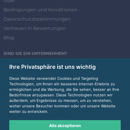
Über
Bedingungen und Konditionen
Datenschutzbestimmungen
Vertrauen in Bewertungen
Blog
SIND SIE EIN UNTERNEHMEN?
Review.jobs für Unternehmen
Ihre Privatsphäre ist uns wichtig
Erstellen oder beanspruchen Sie Ihre
Diese Website verwendet Cookies und Targeting
Unternehmensseite
Technologien, um Ihnen ein besseres Internet-Erlebnis zu
ermöglichen und die Werbung, die Sie sehen, besser an Ihre
Bedürfnisse anzupassen. Diese Technologien nutzen wir
SIND SIE EIN MITARBEITER?
außerdem, um Ergebnisse zu messen, um zu verstehen,
woher unsere Besucher kommen oder um unsere Website
Anmelden / Registrieren
weiter zu entwickeln.
Kategorien und Auflistungen
Alle akzeptieren