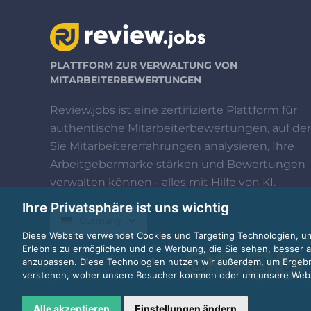
PLATTFORM ZUR VERWALTUNG VON
MITARBEITERBEWERTUNGEN
Review.jobs ist eine zertifizierte Plattform für
authentische Mitarbeiterbewertungen, auf der
Sie Mitarbeitererfahrungen analysieren, Ihre
Arbeitgebermarke stärken und Bewertungen
verwalten können - alles mit Hilfe von KI.
Ihre Privatsphäre ist uns wichtig
Germany
Diese Website verwendet Cookies und Targeting Technologien, um
Erlebnis zu ermöglichen und die Werbung, die Sie sehen, besser a
© 2026 © Review.jobs von
anzupassen. Diese Technologien nutzen wir außerdem, um Ergeb
Custplace
verstehen, woher unsere Besucher kommen oder um unsere Websi
Alle akzeptieren
Einstellungen ändern