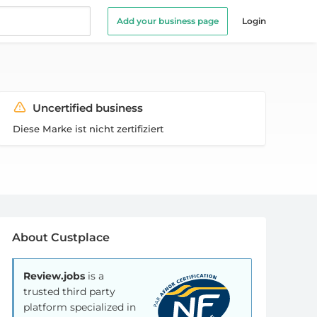
Add your business page
Login
Uncertified business
Diese Marke ist nicht zertifiziert
About Custplace
Review.jobs
is a
trusted third party
platform specialized in