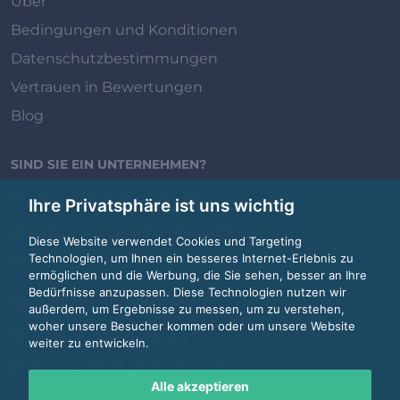
Über
Bedingungen und Konditionen
Datenschutzbestimmungen
Vertrauen in Bewertungen
Blog
SIND SIE EIN UNTERNEHMEN?
Review.jobs für Unternehmen
Ihre Privatsphäre ist uns wichtig
Erstellen oder beanspruchen Sie Ihre
Diese Website verwendet Cookies und Targeting
Unternehmensseite
Technologien, um Ihnen ein besseres Internet-Erlebnis zu
ermöglichen und die Werbung, die Sie sehen, besser an Ihre
Bedürfnisse anzupassen. Diese Technologien nutzen wir
SIND SIE EIN MITARBEITER?
außerdem, um Ergebnisse zu messen, um zu verstehen,
woher unsere Besucher kommen oder um unsere Website
Anmelden / Registrieren
weiter zu entwickeln.
Kategorien und Auflistungen
Alle akzeptieren