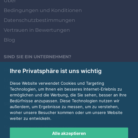
Über
Bedingungen und Konditionen
Datenschutzbestimmungen
Vertrauen in Bewertungen
Blog
SIND SIE EIN UNTERNEHMEN?
Review.jobs für Unternehmen
Ihre Privatsphäre ist uns wichtig
Erstellen oder beanspruchen Sie Ihre
Diese Website verwendet Cookies und Targeting
Unternehmensseite
Technologien, um Ihnen ein besseres Internet-Erlebnis zu
ermöglichen und die Werbung, die Sie sehen, besser an Ihre
Bedürfnisse anzupassen. Diese Technologien nutzen wir
SIND SIE EIN MITARBEITER?
außerdem, um Ergebnisse zu messen, um zu verstehen,
woher unsere Besucher kommen oder um unsere Website
Anmelden / Registrieren
weiter zu entwickeln.
Kategorien und Auflistungen
Alle akzeptieren