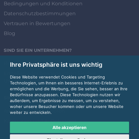
Bedingungen und Konditionen
Datenschutzbestimmungen
Vertrauen in Bewertungen
Blog
SIND SIE EIN UNTERNEHMEN?
Review.jobs für Unternehmen
Ihre Privatsphäre ist uns wichtig
Erstellen oder beanspruchen Sie Ihre
Diese Website verwendet Cookies und Targeting
Unternehmensseite
Technologien, um Ihnen ein besseres Internet-Erlebnis zu
ermöglichen und die Werbung, die Sie sehen, besser an Ihre
Bedürfnisse anzupassen. Diese Technologien nutzen wir
SIND SIE EIN MITARBEITER?
außerdem, um Ergebnisse zu messen, um zu verstehen,
woher unsere Besucher kommen oder um unsere Website
Anmelden / Registrieren
weiter zu entwickeln.
Kategorien und Auflistungen
Alle akzeptieren