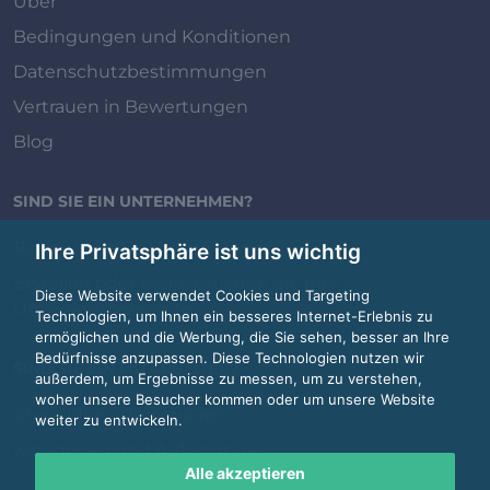
Über
Bedingungen und Konditionen
Datenschutzbestimmungen
Vertrauen in Bewertungen
Blog
SIND SIE EIN UNTERNEHMEN?
Review.jobs für Unternehmen
Ihre Privatsphäre ist uns wichtig
Erstellen oder beanspruchen Sie Ihre
Diese Website verwendet Cookies und Targeting
Unternehmensseite
Technologien, um Ihnen ein besseres Internet-Erlebnis zu
ermöglichen und die Werbung, die Sie sehen, besser an Ihre
Bedürfnisse anzupassen. Diese Technologien nutzen wir
SIND SIE EIN MITARBEITER?
außerdem, um Ergebnisse zu messen, um zu verstehen,
woher unsere Besucher kommen oder um unsere Website
Anmelden / Registrieren
weiter zu entwickeln.
Kategorien und Auflistungen
Alle akzeptieren