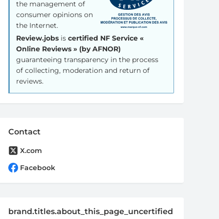
the management of
consumer opinions on
the Internet.
Review.jobs
is
certified NF Service «
Online Reviews » (by AFNOR)
guaranteeing transparency in the process
of collecting, moderation and return of
reviews.
Contact
X.com
Facebook
brand.titles.about_this_page_uncertified