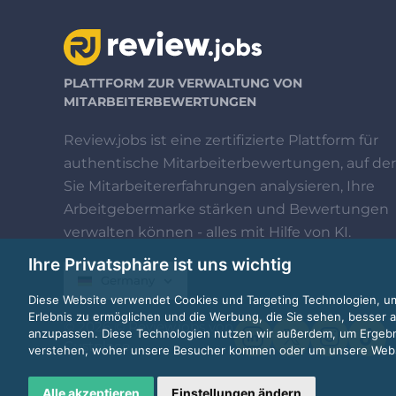
PLATTFORM ZUR VERWALTUNG VON
MITARBEITERBEWERTUNGEN
Review.jobs ist eine zertifizierte Plattform für
authentische Mitarbeiterbewertungen, auf der
Sie Mitarbeitererfahrungen analysieren, Ihre
Arbeitgebermarke stärken und Bewertungen
verwalten können - alles mit Hilfe von KI.
Ihre Privatsphäre ist uns wichtig
Germany
Diese Website verwendet Cookies und Targeting Technologien, um
Erlebnis zu ermöglichen und die Werbung, die Sie sehen, besser a
© 2026 © Review.jobs von
anzupassen. Diese Technologien nutzen wir außerdem, um Ergeb
Custplace
verstehen, woher unsere Besucher kommen oder um unsere Websi
Alle akzeptieren
Einstellungen ändern