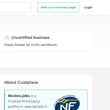
Add your business page
Login
Uncertified business
Diese Marke ist nicht zertifiziert
About Custplace
Review.jobs
is a
trusted third party
platform specialized in