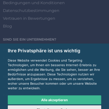
Bedingungen und Konditionen
Datenschutzbestimmungen
Vertrauen in Bewertungen
Blog
SIND SIE EIN UNTERNEHMEN?
Review.jobs für Unternehmen
Ihre Privatsphäre ist uns wichtig
Erstellen oder beanspruchen Sie Ihre
Diese Website verwendet Cookies und Targeting
Unternehmensseite
Technologien, um Ihnen ein besseres Internet-Erlebnis zu
ermöglichen und die Werbung, die Sie sehen, besser an Ihre
Bedürfnisse anzupassen. Diese Technologien nutzen wir
SIND SIE EIN MITARBEITER?
außerdem, um Ergebnisse zu messen, um zu verstehen,
woher unsere Besucher kommen oder um unsere Website
Anmelden / Registrieren
weiter zu entwickeln.
Kategorien und Auflistungen
Alle akzeptieren