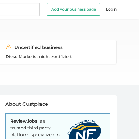
Add your business page
Login
Uncertified business
Diese Marke ist nicht zertifiziert
About Custplace
Review.jobs
is a
trusted third party
platform specialized in