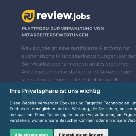
PLATTFORM ZUR VERWALTUNG VON
MITARBEITERBEWERTUNGEN
Review.jobs ist eine zertifizierte Plattform für
authentische Mitarbeiterbewertungen, auf der
Sie Mitarbeitererfahrungen analysieren, Ihre
Arbeitgebermarke stärken und Bewertungen
verwalten können - alles mit Hilfe von KI.
Ihre Privatsphäre ist uns wichtig
Germany
Diese Website verwendet Cookies und Targeting Technologien, um
Erlebnis zu ermöglichen und die Werbung, die Sie sehen, besser a
© 2026 © Review.jobs von
anzupassen. Diese Technologien nutzen wir außerdem, um Ergeb
Custplace
verstehen, woher unsere Besucher kommen oder um unsere Websi
Alle akzeptieren
Einstellungen ändern