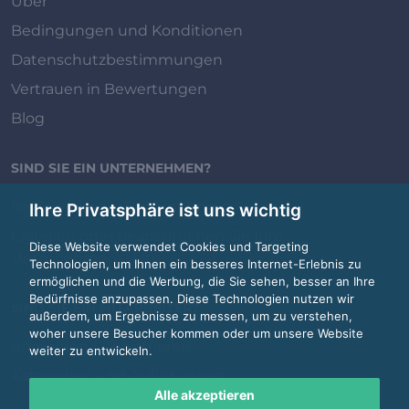
Über
Bedingungen und Konditionen
Datenschutzbestimmungen
Vertrauen in Bewertungen
Blog
SIND SIE EIN UNTERNEHMEN?
Review.jobs für Unternehmen
Ihre Privatsphäre ist uns wichtig
Erstellen oder beanspruchen Sie Ihre
Diese Website verwendet Cookies und Targeting
Unternehmensseite
Technologien, um Ihnen ein besseres Internet-Erlebnis zu
ermöglichen und die Werbung, die Sie sehen, besser an Ihre
Bedürfnisse anzupassen. Diese Technologien nutzen wir
SIND SIE EIN MITARBEITER?
außerdem, um Ergebnisse zu messen, um zu verstehen,
woher unsere Besucher kommen oder um unsere Website
Anmelden / Registrieren
weiter zu entwickeln.
Kategorien und Auflistungen
Alle akzeptieren