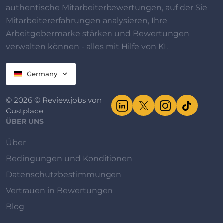
authentische Mitarbeiterbewertungen, auf der Sie
Mitarbeitererfahrungen analysieren, Ihre
Arbeitgebermarke stärken und Bewertungen
verwalten können - alles mit Hilfe von KI.
Germany
© 2026 © Review.jobs von
Custplace
ÜBER UNS
Über
Bedingungen und Konditionen
Datenschutzbestimmungen
Vertrauen in Bewertungen
Blog