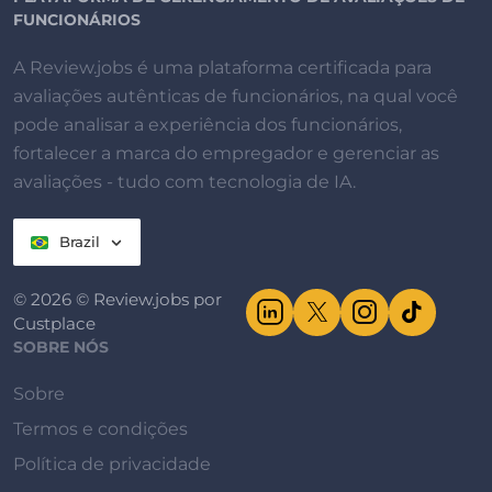
FUNCIONÁRIOS
A Review.jobs é uma plataforma certificada para
avaliações autênticas de funcionários, na qual você
pode analisar a experiência dos funcionários,
fortalecer a marca do empregador e gerenciar as
avaliações - tudo com tecnologia de IA.
Brazil
© 2026 © Review.jobs por
Custplace
SOBRE NÓS
Sobre
Termos e condições
Política de privacidade