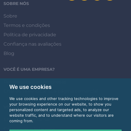
SOBRE NÓS
Sobre
Termos e condições
Política de privacidade
Confiança nas avaliações
Blog
VOCÊ É UMA EMPRESA?
Review.jobs para empresas
We use cookies
Criar ou reivindicar sua página comercial
We use cookies and other tracking technologies to improve
your browsing experience on our website, to show you
VOCÊ É UM FUNCIONÁRIO?
personalized content and targeted ads, to analyze our
website traffic, and to understand where our visitors are
Entrar / Registrar-se
coming from.
Categorias e listagens