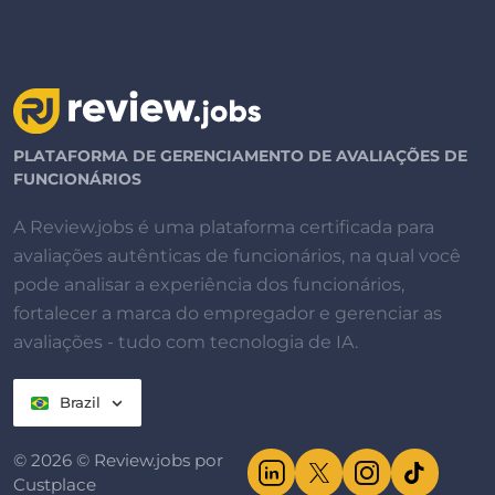
PLATAFORMA DE GERENCIAMENTO DE AVALIAÇÕES DE
FUNCIONÁRIOS
A Review.jobs é uma plataforma certificada para
avaliações autênticas de funcionários, na qual você
pode analisar a experiência dos funcionários,
fortalecer a marca do empregador e gerenciar as
avaliações - tudo com tecnologia de IA.
Brazil
© 2026 © Review.jobs por
Custplace