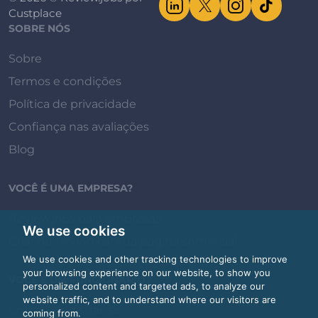
Custplace
SOBRE NÓS
Sobre
Termos e condições
Política de privacidade
Confiança nas avaliações
Blog
VOCÊ É UMA EMPRESA?
Review.jobs para empresas
We use cookies
Criar ou reivindicar sua página comercial
We use cookies and other tracking technologies to improve
your browsing experience on our website, to show you
VOCÊ É UM FUNCIONÁRIO?
personalized content and targeted ads, to analyze our
website traffic, and to understand where our visitors are
Entrar / Registrar-se
coming from.