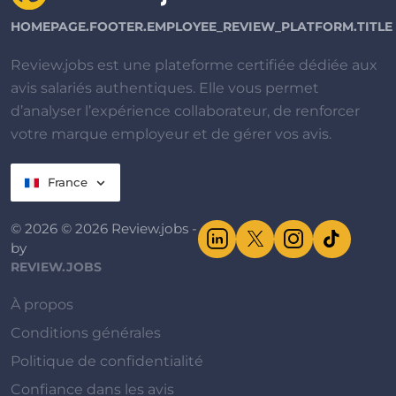
HOMEPAGE.FOOTER.EMPLOYEE_REVIEW_PLATFORM.TITLE
Review.jobs est une plateforme certifiée dédiée aux
avis salariés authentiques. Elle vous permet
d’analyser l’expérience collaborateur, de renforcer
votre marque employeur et de gérer vos avis.
France
© 2026 © 2026 Review.jobs -
by
REVIEW.JOBS
À propos
Conditions générales
Politique de confidentialité
Confiance dans les avis