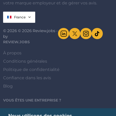
votre marque employeur et de gérer vos avis.
France
© 2026 © 2026 Review.jobs -
by
REVIEW.JOBS
À propos
Conditions générales
Politique de confidentialité
Confiance dans les avis
Blog
VOUS ÊTES UNE ENTREPRISE ?
Demander une démo
Nous utilisons des cookies