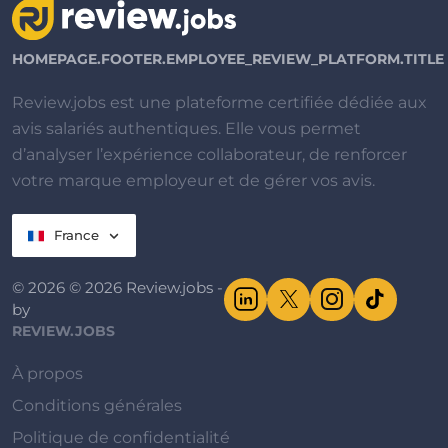
HOMEPAGE.FOOTER.EMPLOYEE_REVIEW_PLATFORM.TITLE
Review.jobs est une plateforme certifiée dédiée aux
avis salariés authentiques. Elle vous permet
d’analyser l’expérience collaborateur, de renforcer
votre marque employeur et de gérer vos avis.
France
© 2026 © 2026 Review.jobs -
by
REVIEW.JOBS
À propos
Conditions générales
Politique de confidentialité