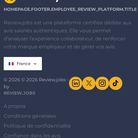
HOMEPAGE.FOOTER.EMPLOYEE_REVIEW_PLATFORM.TITLE
Review.jobs est une plateforme certifiée dédiée aux
avis salariés authentiques. Elle vous permet
d’analyser l’expérience collaborateur, de renforcer
votre marque employeur et de gérer vos avis.
France
© 2026 © 2026 Review.jobs -
by
REVIEW.JOBS
À propos
Conditions générales
Politique de confidentialité
Confiance dans les avis