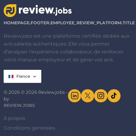
HOMEPAGE.FOOTER.EMPLOYEE_REVIEW_PLATFORM.TITLE
Review.jobs est une plateforme certifiée dédiée aux
avis salariés authentiques. Elle vous permet
d’analyser l’expérience collaborateur, de renforcer
votre marque employeur et de gérer vos avis.
France
© 2026 © 2026 Review.jobs -
by
REVIEW.JOBS
À propos
Conditions générales