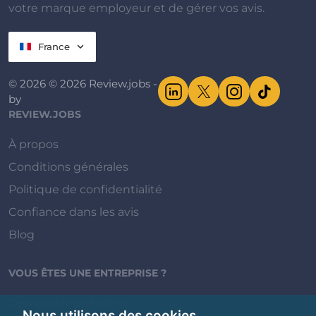
votre marque employeur et de gérer vos avis.
France
© 2026 © 2026 Review.jobs -
by
REVIEW.JOBS
À propos
Conditions générales
Politique de confidentialité
Confiance dans les avis
Blog
VOUS ÊTES UNE ENTREPRISE ?
Demander une démo
Nous utilisons des cookies