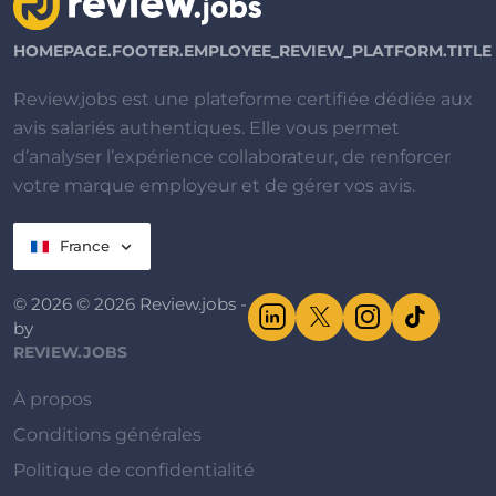
HOMEPAGE.FOOTER.EMPLOYEE_REVIEW_PLATFORM.TITLE
Review.jobs est une plateforme certifiée dédiée aux
avis salariés authentiques. Elle vous permet
d’analyser l’expérience collaborateur, de renforcer
votre marque employeur et de gérer vos avis.
France
© 2026 © 2026 Review.jobs -
by
REVIEW.JOBS
À propos
Conditions générales
Politique de confidentialité