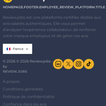
HOMEPAGE.FOOTER.EMPLOYEE_REVIEW_PLATFORM.TITLE
Review.jobs est une plateforme certifiée dédiée aux
avis salariés authentiques. Elle vous permet
d’analyser l’expérience collaborateur, de renforcer
votre marque employeur et de gérer vos avis.
France
© 2026 © 2026 Review.jobs -
by
REVIEW.JOBS
À propos
Conditions générales
Politique de confidentialité
Confiance dans les avis