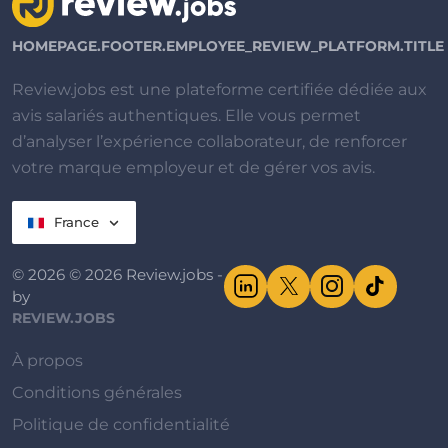
HOMEPAGE.FOOTER.EMPLOYEE_REVIEW_PLATFORM.TITLE
Review.jobs est une plateforme certifiée dédiée aux
avis salariés authentiques. Elle vous permet
d’analyser l’expérience collaborateur, de renforcer
votre marque employeur et de gérer vos avis.
France
© 2026 © 2026 Review.jobs -
by
REVIEW.JOBS
À propos
Conditions générales
Politique de confidentialité