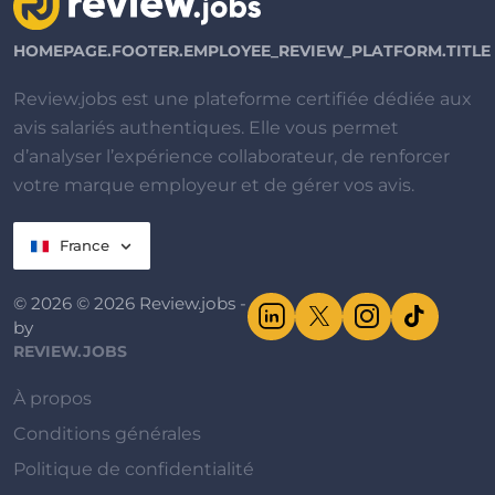
HOMEPAGE.FOOTER.EMPLOYEE_REVIEW_PLATFORM.TITLE
Review.jobs est une plateforme certifiée dédiée aux
avis salariés authentiques. Elle vous permet
d’analyser l’expérience collaborateur, de renforcer
votre marque employeur et de gérer vos avis.
France
© 2026 © 2026 Review.jobs -
by
REVIEW.JOBS
À propos
Conditions générales
Politique de confidentialité