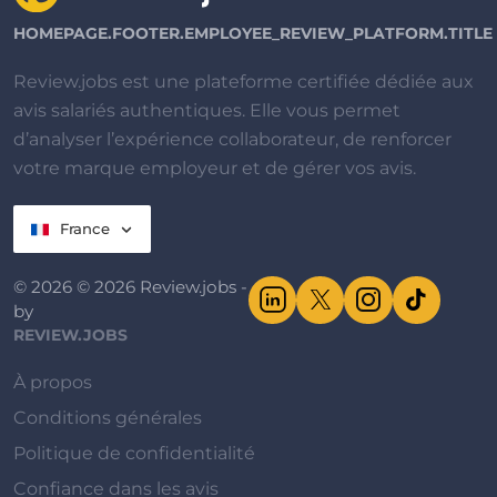
HOMEPAGE.FOOTER.EMPLOYEE_REVIEW_PLATFORM.TITLE
Review.jobs est une plateforme certifiée dédiée aux
avis salariés authentiques. Elle vous permet
d’analyser l’expérience collaborateur, de renforcer
votre marque employeur et de gérer vos avis.
France
© 2026 © 2026 Review.jobs -
by
REVIEW.JOBS
À propos
Conditions générales
Politique de confidentialité
Confiance dans les avis