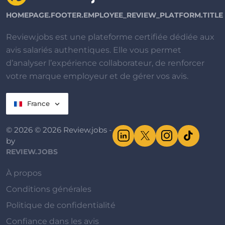
HOMEPAGE.FOOTER.EMPLOYEE_REVIEW_PLATFORM.TITLE
Review.jobs est une plateforme certifiée dédiée aux
avis salariés authentiques. Elle vous permet
d’analyser l’expérience collaborateur, de renforcer
votre marque employeur et de gérer vos avis.
France
© 2026 © 2026 Review.jobs -
by
REVIEW.JOBS
À propos
Conditions générales
Politique de confidentialité
Confiance dans les avis