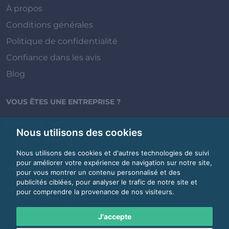
À propos
Conditions générales
Politique de confidentialité
Confiance dans les avis
Blog
VOUS ÊTES UNE ENTREPRISE ?
Demander une démo
Nous utilisons des cookies
Créer ou revendiquer votre page entreprise
Nous utilisons des cookies et d'autres technologies de suivi
pour améliorer votre expérience de navigation sur notre site,
VOUS ÊTES UN SALARIÉ ?
pour vous montrer un contenu personnalisé et des
publicités ciblées, pour analyser le trafic de notre site et
Se connecter / Créer un compte
pour comprendre la provenance de nos visiteurs.
Catégories et fiches
J'accepte