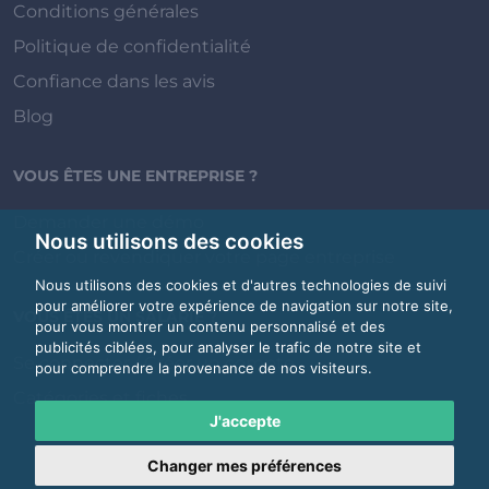
Conditions générales
Politique de confidentialité
Confiance dans les avis
Blog
VOUS ÊTES UNE ENTREPRISE ?
Demander une démo
Nous utilisons des cookies
Créer ou revendiquer votre page entreprise
Nous utilisons des cookies et d'autres technologies de suivi
pour améliorer votre expérience de navigation sur notre site,
VOUS ÊTES UN SALARIÉ ?
pour vous montrer un contenu personnalisé et des
publicités ciblées, pour analyser le trafic de notre site et
Se connecter / Créer un compte
pour comprendre la provenance de nos visiteurs.
Catégories et fiches
J'accepte
Changer mes préférences