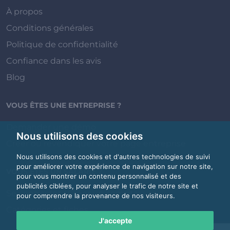
À propos
Conditions générales
Politique de confidentialité
Confiance dans les avis
Blog
VOUS ÊTES UNE ENTREPRISE ?
Demander une démo
Nous utilisons des cookies
Créer ou revendiquer votre page entreprise
Nous utilisons des cookies et d'autres technologies de suivi
pour améliorer votre expérience de navigation sur notre site,
VOUS ÊTES UN SALARIÉ ?
pour vous montrer un contenu personnalisé et des
publicités ciblées, pour analyser le trafic de notre site et
Se connecter / Créer un compte
pour comprendre la provenance de nos visiteurs.
Catégories et fiches
J'accepte